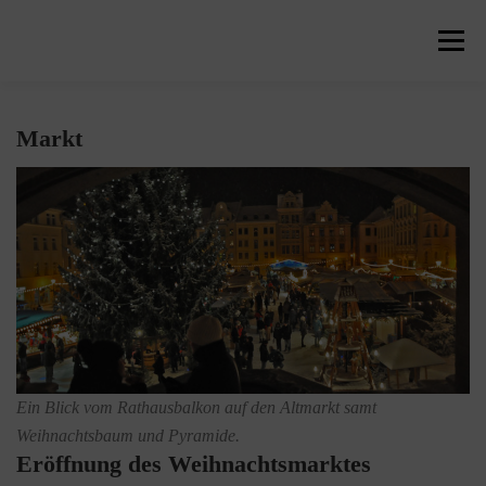
Zum
Inhalt
Menü
springen
WILLKOMMEN
MARKT
NEUIGKEITEN
Markt
PROGRAMM
HÄNDLER
WEIHNACHTSTIPFL
ÜBERNACHTUNG
BLOG
EISBAHN
Ein Blick vom Rathausbalkon auf den Altmarkt samt
Weihnachtsbaum und Pyramide.
Eröffnung des Weihnachtsmarktes