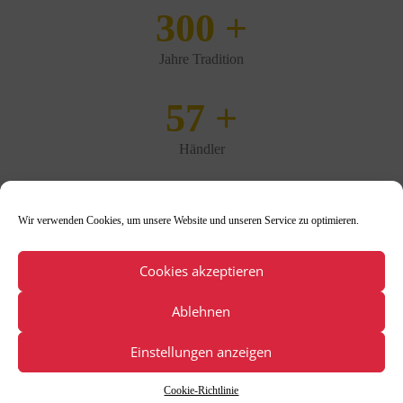
300
+
Jahre Tradition
57
+
Händler
27
Wir verwenden Cookies, um unsere Website und unseren Service zu optimieren.
Tage
Cookies akzeptieren
246
+
Ablehnen
Stunden
Einstellungen anzeigen
Cookie-Richtlinie