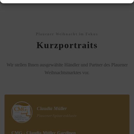
Plauener Weihnacht im Fokus
Kurzportraits
Wir stellen Ihnen ausgewählte Händler und Partner des Plauener
Weihnachtsmarktes vor.
Claudia Müller
Plauener Spitze exklusiv
CMG - Claudia Müller Gardinen