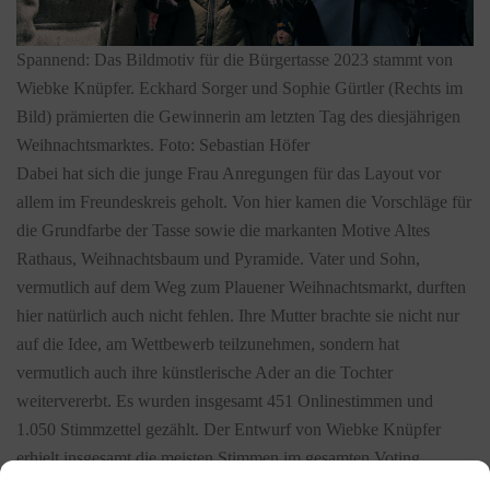
Spannend: Das Bildmotiv für die Bürgertasse 2023 stammt von
Wiebke Knüpfer. Eckhard Sorger und Sophie Gürtler (Rechts im
Bild) prämierten die Gewinnerin am letzten Tag des diesjährigen
Weihnachtsmarktes. Foto: Sebastian Höfer
Dabei hat sich die junge Frau Anregungen für das Layout vor
allem im Freundeskreis geholt. Von hier kamen die Vorschläge für
die Grundfarbe der Tasse sowie die markanten Motive Altes
Rathaus, Weihnachtsbaum und Pyramide. Vater und Sohn,
vermutlich auf dem Weg zum Plauener Weihnachtsmarkt, durften
hier natürlich auch nicht fehlen. Ihre Mutter brachte sie nicht nur
auf die Idee, am Wettbewerb teilzunehmen, sondern hat
vermutlich auch ihre künstlerische Ader an die Tochter
weitervererbt. Es wurden insgesamt 451 Onlinestimmen und
1.050 Stimmzettel gezählt. Der Entwurf von Wiebke Knüpfer
erhielt insgesamt die meisten Stimmen im gesamten Voting.